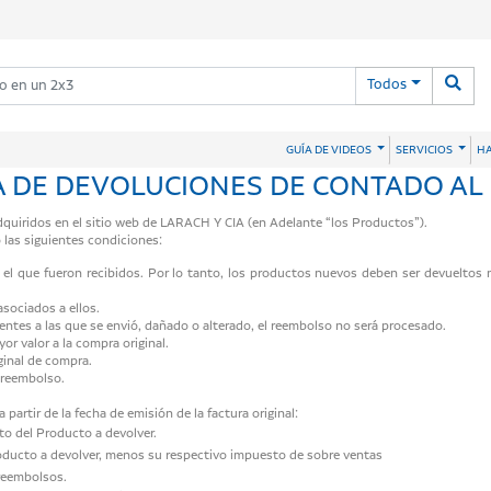
Todos
HA
GUÍA DE VIDEOS
SERVICIOS
A DE DEVOLUCIONES DE CONTADO AL
dquiridos en el sitio web de LARACH Y CIA (en Adelante “los Productos”).
las siguientes condiciones:
 que fueron recibidos. Por lo tanto, los productos nuevos deben ser devueltos nu
sociados a ellos.
entes a las que se envió, dañado o alterado, el reembolso no será procesado.
r valor a la compra original.
ginal de compra.
o reembolso.
partir de la fecha de emisión de la factura original:
to del Producto a devolver.
Producto a devolver, menos su respectivo impuesto de sobre ventas
 reembolsos.