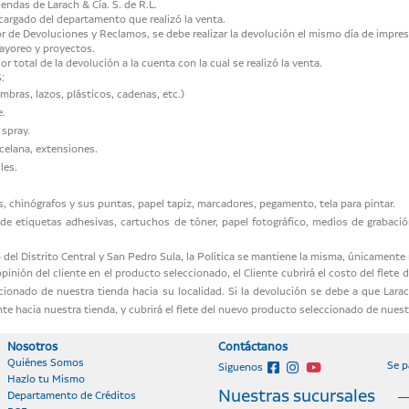
endas de Larach & Cía. S. de R.L.
argado del departamento que realizó la venta.
 de Devoluciones y Reclamos, se debe realizar la devolución el mismo día de impres
ayoreo y proyectos.
r total de la devolución a la cuenta con la cual se realizó la venta.
:
mbras, lazos, plásticos, cadenas, etc.)
e.
 spray.
celana, extensiones.
les.
s, chinógrafos y sus puntas, papel tapiz, marcadores, pegamento, tela para pintar.
s de etiquetas adhesivas, cartuchos de tóner, papel fotográfico, medios de grabac
del Distrito Central y San Pedro Sula, la Política se mantiene la misma, únicamente
inión del cliente en el producto seleccionado, el Cliente cubrirá el costo del flete 
ccionado de nuestra tienda hacia su localidad. Si la devolución se debe a que Larac
iente hacia nuestra tienda, y cubrirá el flete del nuevo producto seleccionado de nuestr
Nosotros
Contáctanos
Quiénes Somos
Se p
Siguenos
Hazlo tu Mismo
Nuestras sucursales
Departamento de Créditos