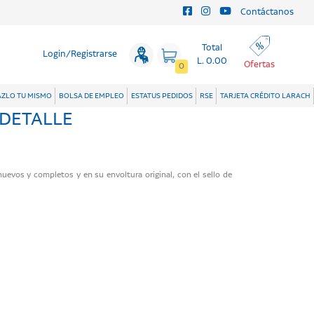
Contáctanos
Total
Login/Registrarse
L. 0.00
Ofertas
0
ZLO TU MISMO
BOLSA DE EMPLEO
ESTATUS PEDIDOS
RSE
TARJETA CRÉDITO LARACH
 DETALLE
evos y completos y en su envoltura original, con el sello de