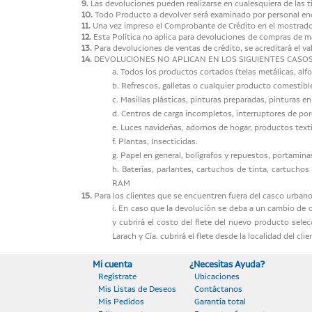
9.
Las devoluciones pueden realizarse en cualesquiera de las ti
10.
Todo Producto a devolver será examinado por personal enc
11.
Una vez impreso el Comprobante de Crédito en el mostrador
12.
Esta Política no aplica para devoluciones de compras de m
13.
Para devoluciones de ventas de crédito, se acreditará el valo
14.
DEVOLUCIONES NO APLICAN EN LOS SIGUIENTES CASOS
a. Todos los productos cortados (telas metálicas, alfo
b. Refrescos, galletas o cualquier producto comestibl
c. Masillas plásticas, pinturas preparadas, pinturas en
d. Centros de carga incompletos, interruptores de por
e. Luces navideñas, adornos de hogar, productos texti
f. Plantas, Insecticidas.
g. Papel en general, bolígrafos y repuestos, portamina
h. Baterías, parlantes, cartuchos de tinta, cartucho
RAM
15.
Para los clientes que se encuentren fuera del casco urbano 
i. En caso que la devolución se deba a un cambio de op
y cubrirá el costo del flete del nuevo producto sele
Larach y Cía. cubrirá el flete desde la localidad del cl
Mi cuenta
¿Necesitas Ayuda?
Regístrate
Ubicaciones
Mis Listas de Deseos
Contáctanos
Mis Pedidos
Garantía total