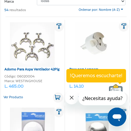
Marca
54
resultados
Ordenar por: Nombre (A-Z)
Adorno Para Aspa Ventilador 42Plg
Base para Lampara
!Queremos escucharte!
Código: 06020004
Código: 06980035
Marca: WESTINGHOUSE
Marca: SOLUCINTEL
L. 465.00
L. 14.10
Ver Producto
Ver Producto