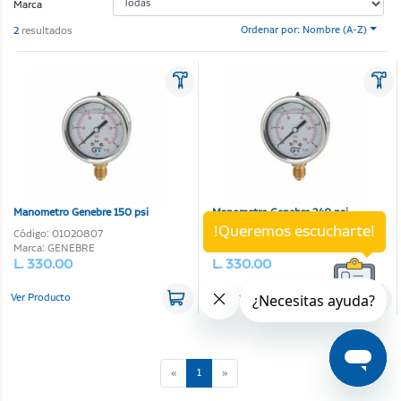
Marca
2
resultados
Ordenar por: Nombre (A-Z)
Manometro Genebre 150 psi
Manometro Genebre 240 psi
!Queremos escucharte!
Código: 01020807
Código: 01020810
Marca: GENEBRE
Marca: GENEBRE
L. 330.00
L. 330.00
Ver Producto
Ver Producto
(current)
«
1
»