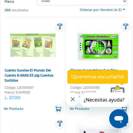
Marca
188
resultados
Ordenar por: Nombre (A-Z)
Cuento Sunrise El Mundo Del
Figuras Geometricas Sun Rise
Cuento 8.66X6.53 plg Cuentos
11.18X7.09 plg
!Queremos escucharte!
Surtidos
Código: 12030067
Código: 12030095
Marca: SUNRISE
Marca: SUNRISE
L. 27.00
L. 115.00
Ver Producto
Ver Producto