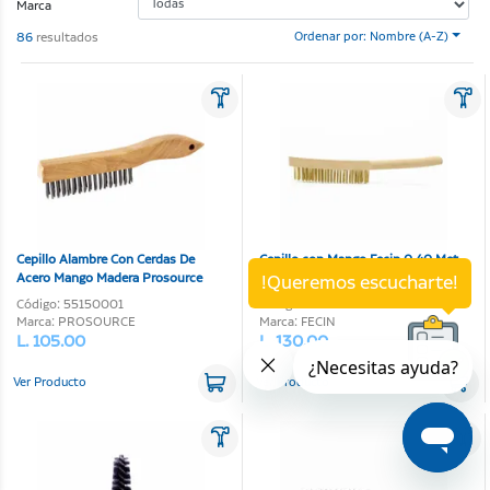
Marca
86
resultados
Ordenar por: Nombre (A-Z)
Cepillo Alambre Con Cerdas De
Cepillo con Mango Fecin 0.40 Met
Acero Mango Madera Prosource
Std
!Queremos escucharte!
Código: 55150001
Código: 02170107
Marca: PROSOURCE
Marca: FECIN
L. 105.00
L. 130.00
Ver Producto
Ver Producto