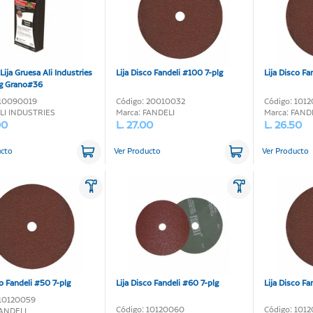
Lija Gruesa Ali Industries
Lija Disco Fandeli #100 7-plg
Lija Disco Fa
g Grano#36
 10090019
Código: 20010032
Código: 101
ALI INDUSTRIES
Marca: FANDELI
Marca: FAND
00
L. 27.00
L. 26.50
ucto
Ver Producto
Ver Producto
co Fandeli #50 7-plg
Lija Disco Fandeli #60 7-plg
Lija Disco Fa
 10120059
Código: 10120060
Código: 101
FANDELI