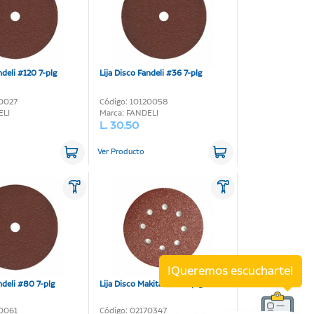
ndeli #120 7-plg
Lija Disco Fandeli #36 7-plg
20027
Código: 10120058
ELI
Marca: FANDELI
L. 30.50
Ver Producto
!Queremos escucharte!
ndeli #80 7-plg
Lija Disco Makita #60 5-plg
20061
Código: 02170347