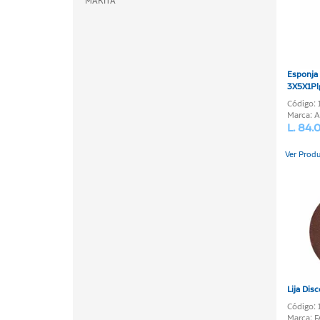
MAKITA
Esponja 
3X5X1Pl
Código:
Marca: 
L. 84.
Ver Prod
Lija Dis
Código:
Marca: 