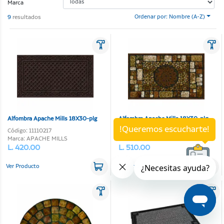
Marca
9
resultados
Ordenar por: Nombre (A-Z)
Alfombra Apache Mills 18X30-plg
Alfombra Apache Mills 18X30-plg
!Queremos escucharte!
Código: 11110217
Código: 11110183
Marca: APACHE MILLS
Marca: APACHE MILLS
L. 420.00
L. 510.00
Ver Producto
Ver Producto