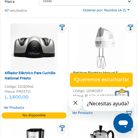
Marca
47
resultados
Ordenar por: Nombre (A-Z)
Afilador Eléctrico Para Cuchillo
Batidora Electrica Manual 5-
National Presto
Velocidades Black & Decker 120V
!Queremos escucharte!
1500W
Código: 11020941
Código: 11080257
Marca: PRESTO
Marca: BLACK & DECKER
L. 1,600.00
L. 840.00
Ver Producto
Ver Producto
No disponible