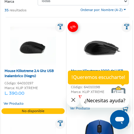
Marca
35
resultados
Ordenar por: Nombre (A-Z)
5%
Mouse Klikxtreme 2.4 Ghz USB
Mouse Klipxtreme 1000 dpi USB
Inalambrico (Negro)
Alambrico
!Queremos escucharte!
Código: 64010197
Código: 64010198
Marca: KLIP XTREME
Marca: KLIP XTREME
L. 390.00
L. 232.75
L. 245.00
Ver Producto
Ver Producto
No disponible