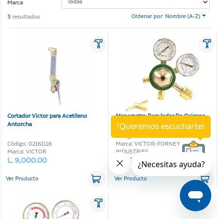
Marca
3
resultados
Ordenar por: Nombre (A-Z)
Cortador Victor para Acetileno
Manometro Regulador De Oxigeno
Antorcha
Victor-Forney
!Queremos escucharte!
Código: 02160010
Código: 02161116
Marca: VICTOR-FORNEY
Marca: VICTOR
INDUSTRIES
L. 9,000.00
L. 4,275.00
Ver Producto
Ver Producto