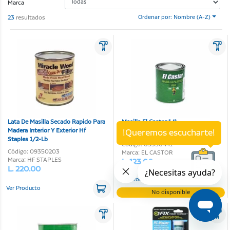
Marca
23
resultados
Ordenar por: Nombre (A-Z)
Lata De Masilla Secado Rapido Para
Masilla El Castor 1/4
Madera Interior Y Exterior Hf
!Queremos escucharte!
Staples 1/2-Lb
Código: 09350441
Código: 09350203
Marca: EL CASTOR
Marca: HF STAPLES
L. 123.00
L. 220.00
Ver Producto
Ver Producto
No disponible