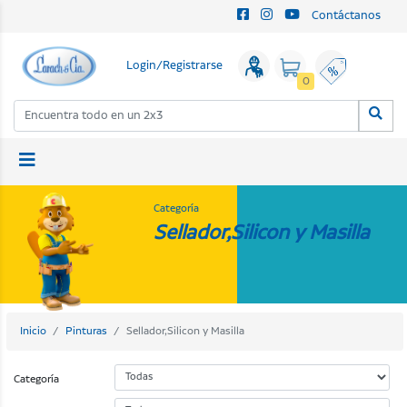
Contáctanos
Login/Registrarse
0
Categoría
Sellador,Silicon y Masilla
Inicio
Pinturas
Sellador,Silicon y Masilla
Categoría