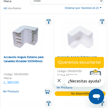
Marca
42
resultados
Ordenar por: Nombre (A-Z)
Accesorio Angulo Externo para
Accesorio Angulo Externo para
Canaleta Shneider 100X45mm
Canaleta Shneider Dxn11071
!Queremos escucharte!
32X12mm
Código: 05430035
Código: 05430050
Marca: DEXSON
Marca:
L. 15.10
L. 160.00
Ver Producto
Ver Producto
No disponible