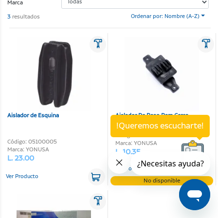
Marca
3
resultados
Ordenar por: Nombre (A-Z)
Aislador de Esquina
Aislador De Paso Para Cerca
Electrica Yonusa
!Queremos escucharte!
Código: 05100006
Código: 05100005
Marca: YONUSA
Marca: YONUSA
L. 10.35
L. 23.00
Ver Producto
Ver Producto
No disponible