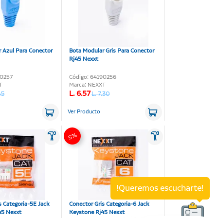
 Azul Para Conector
Bota Modular Gris Para Conector
Rj45 Nexxt
90257
Código: 64190256
T
Marca: NEXXT
L. 6.57
45
L. 7.30
Ver Producto
5%
!Queremos escucharte!
s Categoria-5E Jack
Conector Gris Categoria-6 Jack
45 Nexxt
Keystone Rj45 Nexxt