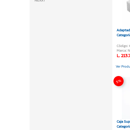
NEXXT
Adaptad
Categori
Código:
Marca: 
L. 213.
Ver Prod
5%
Caja Sup
Categori