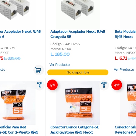
or Acoplador Nexxt RJ45
Adaptador Acoplador Nexxt RJ45
Bota Modular
a 6
Categotia 5E
Rj45 Nexxt
Código: 64190233
 64190279
Código: 641
Marca: NEXXT
NEXXT
Marca: NEXX
L. 185.00
75
L. 6.71
L. 225.00
L. 7.
Ver Producto
ucto
Ver Producto
No disponible
5%
5%
erficial Para Red
Conector Blanco Categoria-5E
Conector Gri
a-5E Con 2-Puerto Rj45
Jack Keystone Rj45 Nexxt
Keystone Rj