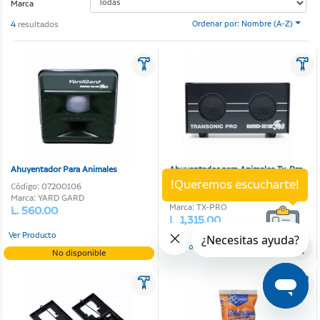
Marca
4
resultados
Ordenar por: Nombre (A-Z)
Ahuyentador Para Animales
Ahuyentador para Animales Tx-Pro
!Queremos escucharte!
Código: 07200106
Código: 07203025
Marca: YARD GARD
Marca: TX-PRO
L. 560.00
L. 1,315.00
Ver Producto
Ver Producto
No disponible