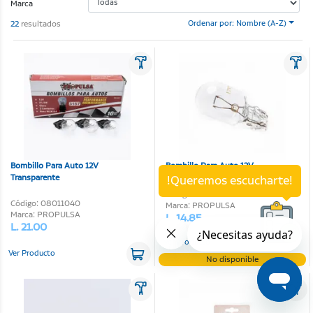
Marca
22
resultados
Ordenar por: Nombre (A-Z)
Bombillo Para Auto 12V
Bombillo Para Auto 12V
Transparente
Transparente
!Queremos escucharte!
Código: 08011039
Código: 08011040
Marca: PROPULSA
Marca: PROPULSA
L. 14.85
L. 21.00
Ver Producto
Ver Producto
No disponible