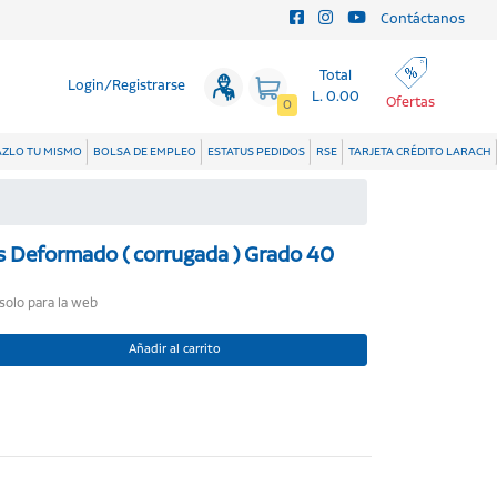
Contáctanos
Total
Login/Registrarse
L. 0.00
Ofertas
0
ZLO TU MISMO
BOLSA DE EMPLEO
ESTATUS PEDIDOS
RSE
TARJETA CRÉDITO LARACH
s Deformado ( corrugada ) Grado 40
 solo para la web
Añadir al carrito