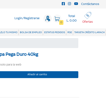
Contáctanos
Total
Login/Registrarse
L. 0.00
Ofertas
0
ZLO TU MISMO
BOLSA DE EMPLEO
ESTATUS PEDIDOS
RSE
TARJETA CRÉDITO LARACH
apa Pega Duro 40kg
 solo para la web
Añadir al carrito