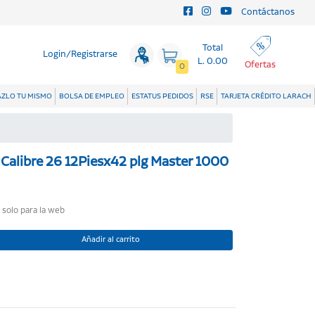
Contáctanos
Total
Login/Registrarse
L. 0.00
Ofertas
0
ZLO TU MISMO
BOLSA DE EMPLEO
ESTATUS PEDIDOS
RSE
TARJETA CRÉDITO LARACH
 Calibre 26 12Piesx42 plg Master 1000
o solo para la web
Añadir al carrito