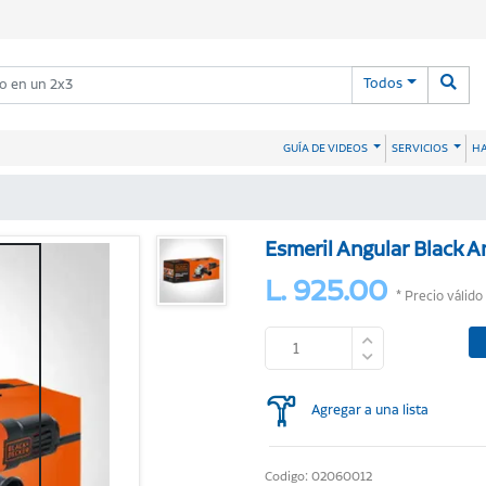
Todos
HA
GUÍA DE VIDEOS
SERVICIOS
Esmeril Angular Black 
L. 925.00
* Precio válido
Agregar a una lista
Codigo: 02060012