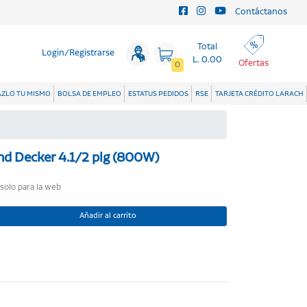
Contáctanos
Total
Login/Registrarse
L. 0.00
Ofertas
0
ZLO TU MISMO
BOLSA DE EMPLEO
ESTATUS PEDIDOS
RSE
TARJETA CRÉDITO LARACH
And Decker 4.1/2 plg (800W)
 solo para la web
Añadir al carrito